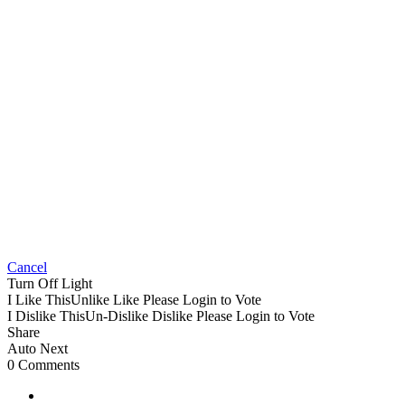
Cancel
Turn Off Light
I Like This
Unlike
Like
Please Login to Vote
I Dislike This
Un-Dislike
Dislike
Please Login to Vote
Share
Auto Next
0 Comments