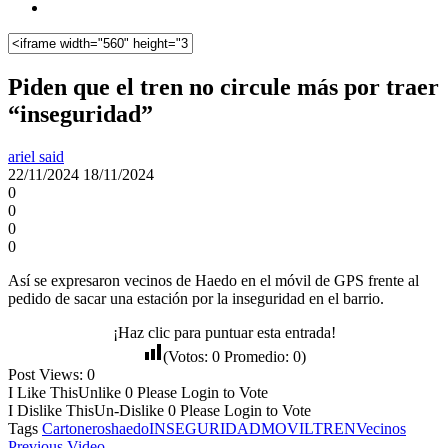
Piden que el tren no circule más por traer
“inseguridad”
ariel said
22/11/2024
18/11/2024
0
0
0
0
Así se expresaron vecinos de Haedo en el móvil de GPS frente al
pedido de sacar una estación por la inseguridad en el barrio.
¡Haz clic para puntuar esta entrada!
(Votos:
0
Promedio:
0
)
Post Views:
0
I Like This
Unlike
0
Please Login to Vote
I Dislike This
Un-Dislike
0
Please Login to Vote
Tags
Cartoneros
haedo
INSEGURIDAD
MOVIL
TREN
Vecinos
Previous Video