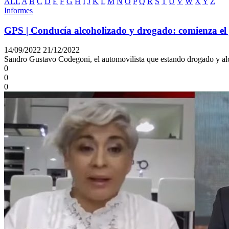
ALL
A
B
C
D
E
F
G
H
I
J
K
L
M
N
O
P
Q
R
S
T
U
V
W
X
Y
Z
Informes
GPS | Conducía alcoholizado y drogado: comienza el j
14/09/2022
21/12/2022
Sandro Gustavo Codegoni, el automovilista que estando drogado y alc
0
0
0